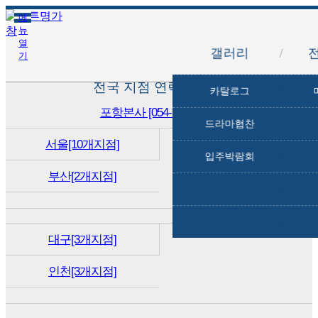
메
뉴
열
갤러리
/
기
전국 지점 연락처 안내
카탈로그
/
포항본사 [054-231-9111]
드라마협찬
/
서울[10개지점]
입주박람회
/
부산[2개지점]
/
/
대구[3개지점]
인천[3개지점]