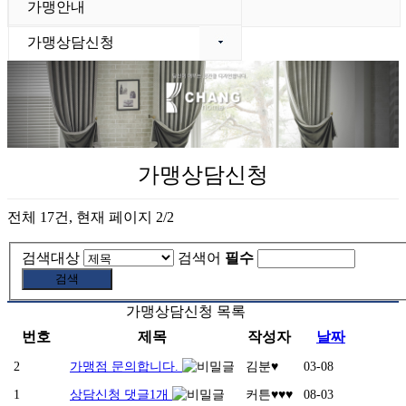
가맹안내
가맹상담신청
가맹상담신청
전체 17건,
현재 페이지 2/2
검색대상
검색어
필수
가맹상담신청 목록
번호
제목
작성자
날짜
2
가맹점 문의합니다.
김분♥
03-08
1
상담신청
댓글
1
개
커튼♥♥♥
08-03