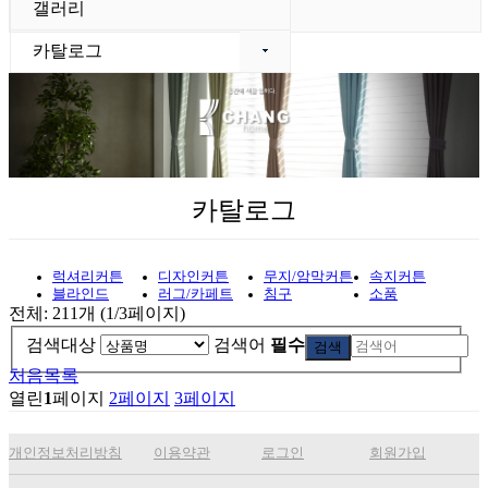
갤러리
카탈로그
카탈로그
럭셔리커튼
디자인커튼
무지/암막커튼
속지커튼
블라인드
러그/카페트
침구
소품
전체: 211개 (1/3페이지)
검색대상
검색어
필수
검색
처음목록
열린
1
페이지
2
페이지
3
페이지
개인정보처리방침
이용약관
로그인
회원가입