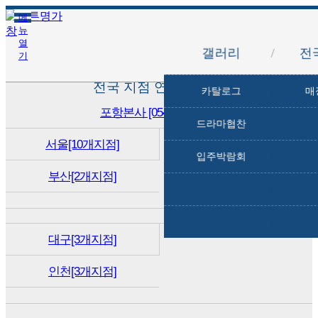
세로 스트라이프 발매트
물고기2 주방매트
블로썸골드 2018
블루 스트라이프
오리엔탈 겹이불
스프라이트 담요
그라데이션 매트
FAMILY 앞치마
스퀘어 방석 (2)
앤 핑크,세피아
에피소드 2018
그린 페이즐리
꽈배기 타이백
여름 타래이불
애로우 앞치마
헤링본 슬리퍼
웨이브 발매트
CH13 타이백
금잔화 연폭
방울 타이백
자석 타이백
청동 타이백
방수 앞치마
사각 발매트
빨래 바구니
맥스브라운
암막캐치온
카페레이스
플렌A 차렵
모자이크1
CL 바란스
MJ 겹이불
던킨 2018
코코 2018
청 앞치마
물결 매트
주트스툴
프레이즈
무브먼트
데코사각
헤리티지
카운테스
자연주의
핑크팜팜
불가사리
니팅스툴
데코쿠션
별 매트
면 러그
빈센트
그레타
에이미
올로프
보라스
애니멀
강아지
알바니
에슐리
릴리움
미스틱
제이미
메리트
렉서스
네트3
오션2
모듈
첼로
어반
밀다
샐리
안나
카밍
튤립
퀸
ROUND ACCENT
PAMPAS
CTC 708
CTC 706
CTC 707
CTC 056
CTC 717
CTC 716
CTC 704
CTC 720
CTC 722
CTC 724
CTC 725
CTC 057
CTC 714
CTC 108
CTC 711
CTC 110
CTC 112
CTC 113
CTC 111
CTC721
CTC713
VELLO
MONO
PELO
메
뉴
열
갤러리
/
전
기
전국 지점 연락처 안내
카탈로그
/
매
포항본사 [054-231-9111]
드라마협찬
/
서울[10개지점]
입주박람회
/
부산[2개지점]
/
/
대구[3개지점]
인천[3개지점]