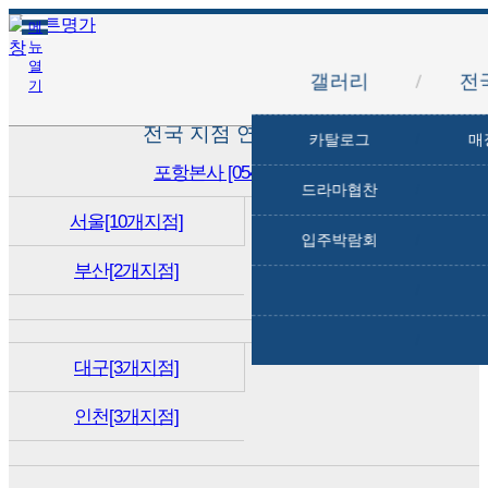
오리엔탈 겹이불
스프라이트 담요
여름 타래이불
누비 스프레드
플렌A 차렵
MJ 겹이불
아르누보
모달무지
인디언
목화
메
뉴
열
갤러리
/
전
기
전국 지점 연락처 안내
카탈로그
/
매
포항본사 [054-231-9111]
드라마협찬
/
서울[10개지점]
입주박람회
/
부산[2개지점]
/
/
대구[3개지점]
인천[3개지점]