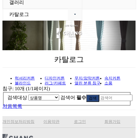
갤러리
카탈로그
카탈로그
럭셔리커튼
디자인커튼
무지/암막커튼
속지커튼
블라인드
러그/카페트
열린 분류
침구
소품
침구: 10개 (1/1페이지)
검색대상
검색어
필수
검색
처음목록
개인정보처리방침
이용약관
로그인
회원가입